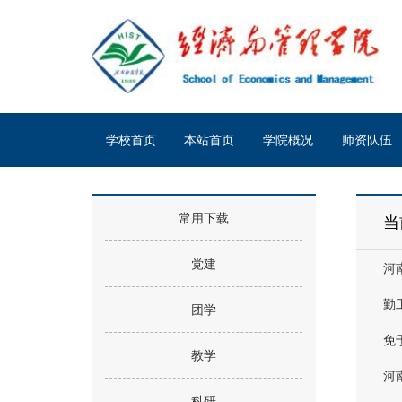
学校首页
本站首页
学院概况
师资队伍
常用下载
当
党建
河
勤
团学
免
教学
河
科研