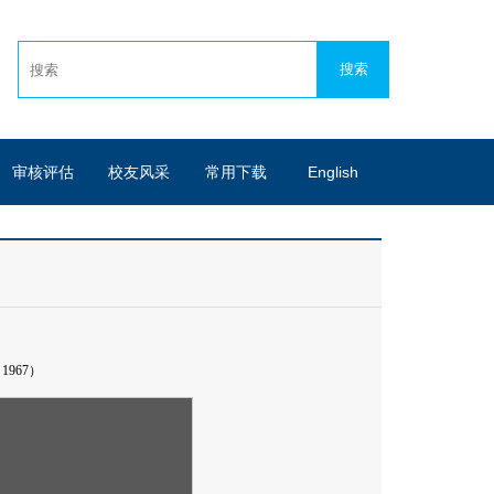
审核评估
校友风采
常用下载
English
：
1967
）